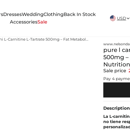
New Arrivals Weekly
rs
Dresses
Wedding
Clothing
Back In Stock
USD
Accessories
Sale
pure l carnitine in azerbaijani L-Carnitine L-Tartrate 500mg – Fat Metabolism & Active Lifestyle – Pure Nutrition
www.nelsonda
pure l ca
500mg – 
Nutritio
Sale price
Pay 4 payme
Description
La L-carniti
no tiene res
personalizad