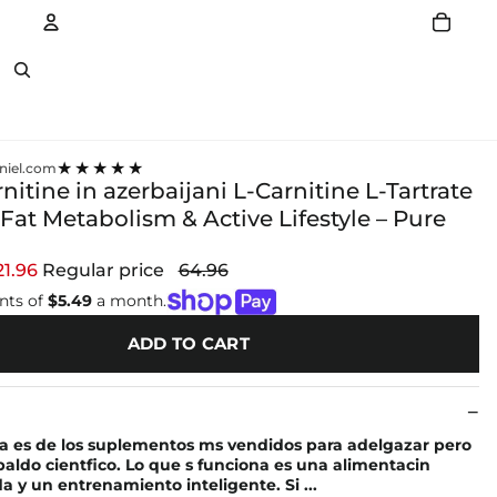
Account
Other sign in options
★★★★★
niel.com
rnitine in azerbaijani L-Carnitine L-Tartrate
Fat Metabolism & Active Lifestyle – Pure
n
21.96
Regular price
64.96
nts of
$5.49
a month.
ADD TO CART
na es de los suplementos ms vendidos para adelgazar pero
paldo cientfico. Lo que s funciona es una alimentacin
a y un entrenamiento inteligente. Si ...